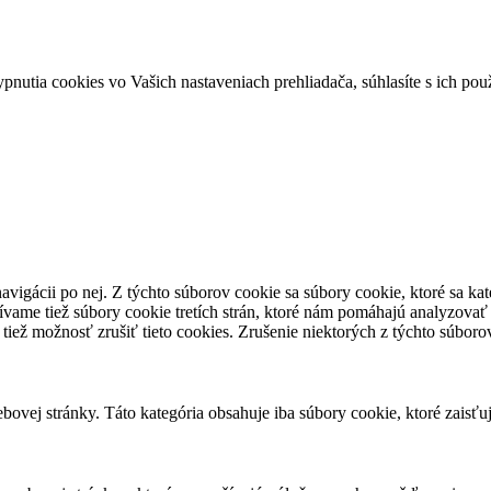
ypnutia cookies vo Vašich nastaveniach prehliadača, súhlasíte s ich po
avigácii po nej. Z týchto súborov cookie sa súbory cookie, ktoré sa ka
vame tiež súbory cookie tretích strán, ktoré nám pomáhajú analyzovať
tiež možnosť zrušiť tieto cookies. Zrušenie niektorých z týchto súbor
ovej stránky. Táto kategória obsahuje iba súbory cookie, ktoré zaisťu