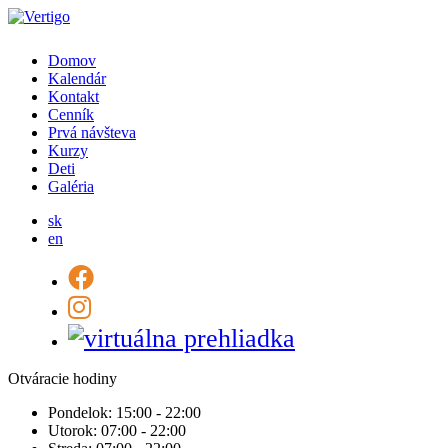
Domov
Kalendár
Kontakt
Cenník
Prvá návšteva
Kurzy
Deti
Galéria
sk
en
Otváracie hodiny
Pondelok:
15:00 - 22:00
Utorok:
07:00 - 22:00