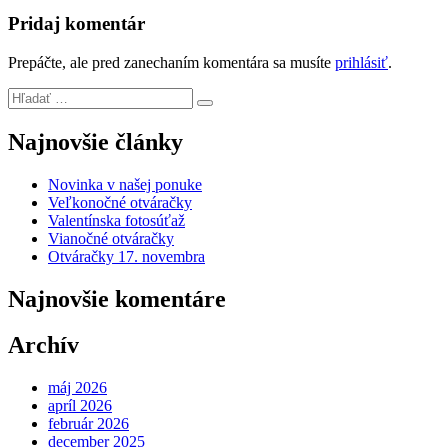
Pridaj komentár
Prepáčte, ale pred zanechaním komentára sa musíte
prihlásiť
.
Najnovšie články
Novinka v našej ponuke
Veľkonočné otváračky
Valentínska fotosúťaž
Vianočné otváračky
Otváračky 17. novembra
Najnovšie komentáre
Archív
máj 2026
apríl 2026
február 2026
december 2025