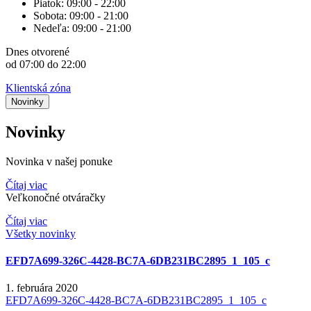
Piatok:
09:00 - 22:00
Sobota:
09:00 - 21:00
Nedeľa:
09:00 - 21:00
Dnes
otvorené
od 07:00 do 22:00
Klientská zóna
Novinky
Novinky
Novinka v našej ponuke
Čítaj viac
Veľkonočné otváračky
Čítaj viac
Všetky novinky
EFD7A699-326C-4428-BC7A-6DB231BC2895_1_105_c
1. februára 2020
EFD7A699-326C-4428-BC7A-6DB231BC2895_1_105_c