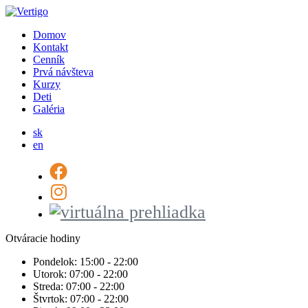
Domov
Kontakt
Cenník
Prvá návšteva
Kurzy
Deti
Galéria
sk
en
Otváracie hodiny
Pondelok:
15:00 - 22:00
Utorok:
07:00 - 22:00
Streda:
07:00 - 22:00
Štvrtok:
07:00 - 22:00