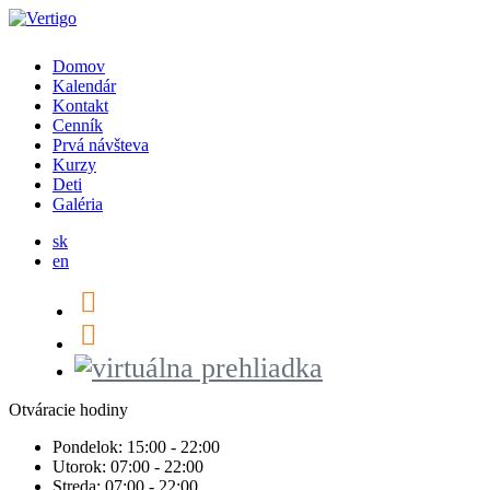
Domov
Kalendár
Kontakt
Cenník
Prvá návšteva
Kurzy
Deti
Galéria
sk
en
Otváracie hodiny
Pondelok:
15:00 - 22:00
Utorok:
07:00 - 22:00
Streda:
07:00 - 22:00