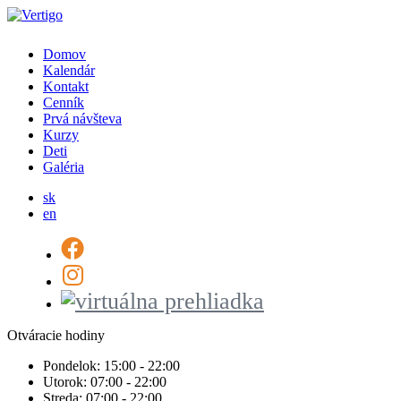
Domov
Kalendár
Kontakt
Cenník
Prvá návšteva
Kurzy
Deti
Galéria
sk
en
Otváracie hodiny
Pondelok:
15:00 - 22:00
Utorok:
07:00 - 22:00
Streda:
07:00 - 22:00