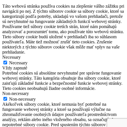
Táto webová stránka používa cookies na zlepšenie vášho zážitku pri
navigácii po nej. Z týchto súborov cookie sa súbory cookie, ktoré sa
kategorizujú podľa potreby, ukladajú vo vašom prehliadači, pretože
sú nevyhnutné na fungovanie základných funkcií webovej stránky.
Používame tiež súbory cookie tretích strán, ktoré nám pomáhajú
analyzovať a porozumieť tomu, ako používate túto webovú stránku.
Tieto súbory cookie budú uložené v prehliadači iba so súhlasom
používateľa. Máte tiež možnosť zrušiť tieto cookies. Zrušenie
niektorých z týchto súborov cookie však môže mať vplyv na vaše
prehliadanie.
Necessary
Necessary
Vždy zapnuté
Potrebné cookies sú absolútne nevyhnutné pre správne fungovanie
webovej stránky. Táto kategória obsahuje iba súbory cookie, ktoré
zaisťujú základné funkcie a bezpečnostné funkcie webovej stránky.
Tieto cookies neobsahujú žiadne osobné informácie.
Non-necessary
Non-necessary
Akékoľvek súbory cookie, ktoré nemusia byť potrebné na
fungovanie webovej stránky a ktoré sa používajú výlučne na
zhromažďovanie osobných údajov používateľa prostredníctvom
analýzy, reklám alebo iného vloženého obsahu, sa označujú ako
nepotrebné súbory cookie. Pred spustením týchto súborov cookie na