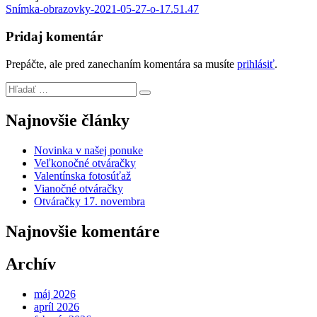
Snímka-obrazovky-2021-05-27-o-17.51.47
Pridaj komentár
Prepáčte, ale pred zanechaním komentára sa musíte
prihlásiť
.
Najnovšie články
Novinka v našej ponuke
Veľkonočné otváračky
Valentínska fotosúťaž
Vianočné otváračky
Otváračky 17. novembra
Najnovšie komentáre
Archív
máj 2026
apríl 2026