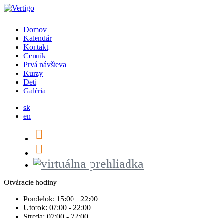
Domov
Kalendár
Kontakt
Cenník
Prvá návšteva
Kurzy
Deti
Galéria
sk
en
Otváracie hodiny
Pondelok:
15:00 - 22:00
Utorok:
07:00 - 22:00
Streda:
07:00 - 22:00