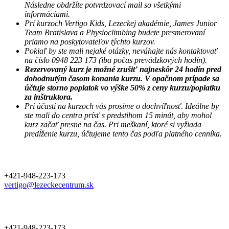
Následne obdržíte potvrdzovací mail so všetkými
informáciami.
Pri kurzoch Vertigo Kids, Lezeckej akadémie, James Junior
Team Bratislava a Physioclimbing budete presmerovaní
priamo na poskytovateľov týchto kurzov.
Pokiaľ by ste mali nejaké otázky, neváhajte nás kontaktovať
na číslo 0948 223 173 (iba počas prevádzkových hodín).
Rezervovaný kurz je možné zrušiť najneskôr 24 hodín pred
dohodnutým časom konania kurzu. V opačnom prípade sa
účtuje storno poplatok vo výške 50% z ceny kurzu/poplatku
za inštruktora.
Pri účasti na kurzoch vás prosíme o dochvíľnosť. Ideálne by
ste mali do centra prísť s predstihom 15 minút, aby mohol
kurz začať presne na čas. Pri meškaní, ktoré si vyžiada
predĺženie kurzu, účtujeme tento čas podľa platného cenníka.
+421-948-223-173
vertigo@lezeckecentrum.sk
+421-948-223-173