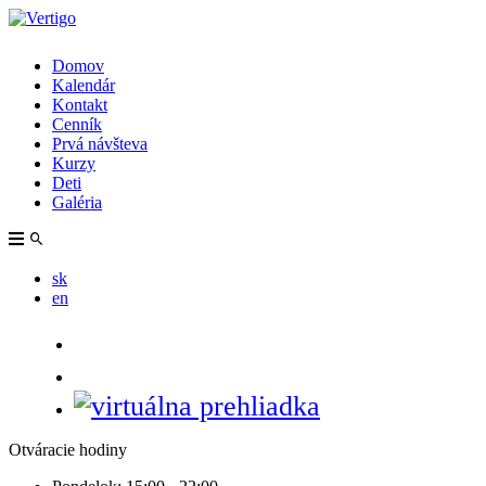
Domov
Kalendár
Kontakt
Cenník
Prvá návšteva
Kurzy
Deti
Galéria
sk
en
Otváracie hodiny