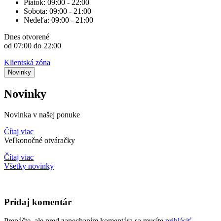
Piatok:
09:00 - 22:00
Sobota:
09:00 - 21:00
Nedeľa:
09:00 - 21:00
Dnes
otvorené
od 07:00 do 22:00
Klientská zóna
Novinky
Novinky
Novinka v našej ponuke
Čítaj viac
Veľkonočné otváračky
Čítaj viac
Všetky novinky
Pridaj komentár
Prepáčte, ale pred zanechaním komentára sa musíte
prihlásiť
.