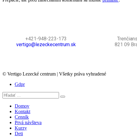
+421-948-223-173
Trenčian
vertigo@lezeckecentrum.sk
821 09 Bra
© Vertigo Lezecké centrum | Všetky práva vyhradené
Gdpr
Domov
Kontakt
Cenník
Prvá návšteva
Kurzy
Deti