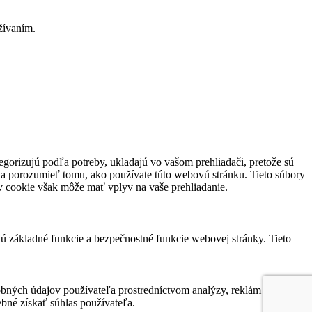
užívaním.
tegorizujú podľa potreby, ukladajú vo vašom prehliadači, pretože sú
 a porozumieť tomu, ako používate túto webovú stránku. Tieto súbory
ov cookie však môže mať vplyv na vaše prehliadanie.
jú základné funkcie a bezpečnostné funkcie webovej stránky. Tieto
bných údajov používateľa prostredníctvom analýzy, reklám alebo
bné získať súhlas používateľa.