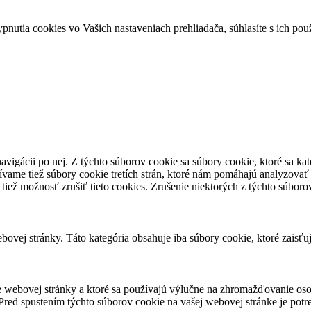
ypnutia cookies vo Vašich nastaveniach prehliadača, súhlasíte s ich po
avigácii po nej. Z týchto súborov cookie sa súbory cookie, ktoré sa ka
vame tiež súbory cookie tretích strán, ktoré nám pomáhajú analyzovať
tiež možnosť zrušiť tieto cookies. Zrušenie niektorých z týchto súbor
ovej stránky. Táto kategória obsahuje iba súbory cookie, ktoré zaisťu
 webovej stránky a ktoré sa používajú výlučne na zhromažďovanie oso
red spustením týchto súborov cookie na vašej webovej stránke je potre