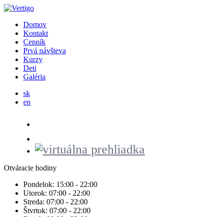
Domov
Kontakt
Cenník
Prvá návšteva
Kurzy
Deti
Galéria
sk
en
Otváracie hodiny
Pondelok:
15:00 - 22:00
Utorok:
07:00 - 22:00
Streda:
07:00 - 22:00
Štvrtok:
07:00 - 22:00