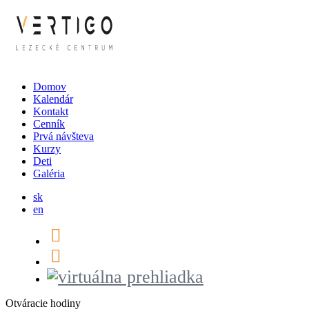
Domov
Kalendár
Kontakt
Cenník
Prvá návšteva
Kurzy
Deti
Galéria
sk
en
Otváracie hodiny