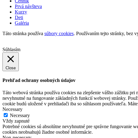
Cenník
Prvá návšteva
Kurzy
Deti
Galéria
Táto stránka používa
súbory cookies
. Používaním tejto stránky, bez v
Súhlasím
Close
Prehľad ochrany osobných údajov
Táto webová stránka používa cookies na zlepšenie vášho zážitku pri n
nevyhnutné na fungovanie základných funkcií webovej stránky. Použí
cookie budú uložené v prehliadači iba so súhlasom používateľa. Máte 
Necessary
Necessary
Vždy zapnuté
Potrebné cookies sú absolútne nevyhnutné pre správne fungovanie web
cookies neobsahujú žiadne osobné informácie.
Non-necessary