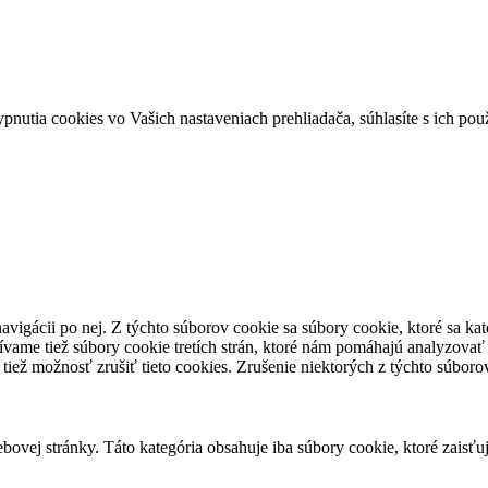
ypnutia cookies vo Vašich nastaveniach prehliadača, súhlasíte s ich po
avigácii po nej. Z týchto súborov cookie sa súbory cookie, ktoré sa ka
vame tiež súbory cookie tretích strán, ktoré nám pomáhajú analyzovať
tiež možnosť zrušiť tieto cookies. Zrušenie niektorých z týchto súbor
ovej stránky. Táto kategória obsahuje iba súbory cookie, ktoré zaisťu