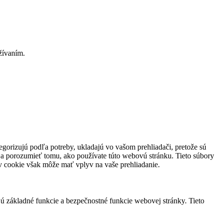
užívaním.
tegorizujú podľa potreby, ukladajú vo vašom prehliadači, pretože sú
 a porozumieť tomu, ako používate túto webovú stránku. Tieto súbory
ov cookie však môže mať vplyv na vaše prehliadanie.
jú základné funkcie a bezpečnostné funkcie webovej stránky. Tieto