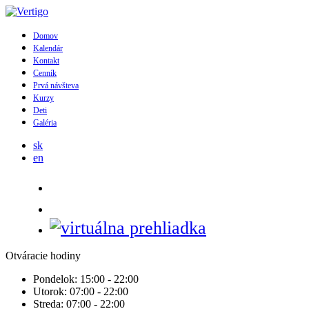
Domov
Kalendár
Kontakt
Cenník
Prvá návšteva
Kurzy
Deti
Galéria
sk
en
Otváracie hodiny
Pondelok:
15:00 - 22:00
Utorok:
07:00 - 22:00
Streda:
07:00 - 22:00