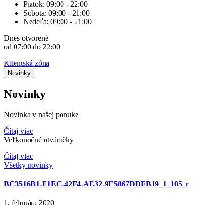
Piatok:
09:00 - 22:00
Sobota:
09:00 - 21:00
Nedeľa:
09:00 - 21:00
Dnes
otvorené
od 07:00 do 22:00
Klientská zóna
Novinky
Novinky
Novinka v našej ponuke
Čítaj viac
Veľkonočné otváračky
Čítaj viac
Všetky novinky
BC3516B1-F1EC-42F4-AE32-9E5867DDFB19_1_105_c
1. februára 2020