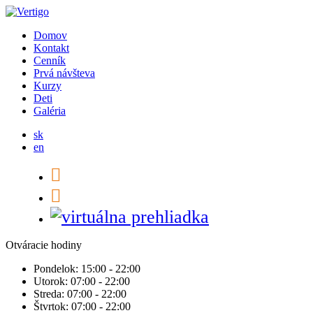
Domov
Kontakt
Cenník
Prvá návšteva
Kurzy
Deti
Galéria
sk
en
Otváracie hodiny
Pondelok:
15:00 - 22:00
Utorok:
07:00 - 22:00
Streda:
07:00 - 22:00
Štvrtok:
07:00 - 22:00