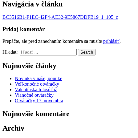
Navigácia v článku
BC3516B1-F1EC-42F4-AE32-9E5867DDFB19_1_105_c
Pridaj komentár
Prepáčte, ale pred zanechaním komentára sa musíte
prihlásiť
.
Hľadať:
Search
Najnovšie články
Novinka v našej ponuke
Veľkonočné otváračky
Valentínska fotosúťaž
Vianočné otváračky
Otváračky 17. novembra
Najnovšie komentáre
Archív