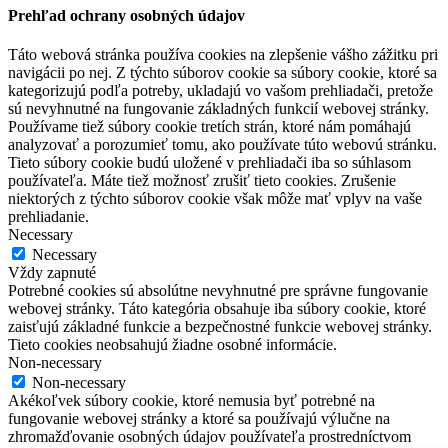
Prehľad ochrany osobných údajov
Táto webová stránka používa cookies na zlepšenie vášho zážitku pri
navigácii po nej. Z týchto súborov cookie sa súbory cookie, ktoré sa
kategorizujú podľa potreby, ukladajú vo vašom prehliadači, pretože
sú nevyhnutné na fungovanie základných funkcií webovej stránky.
Používame tiež súbory cookie tretích strán, ktoré nám pomáhajú
analyzovať a porozumieť tomu, ako používate túto webovú stránku.
Tieto súbory cookie budú uložené v prehliadači iba so súhlasom
používateľa. Máte tiež možnosť zrušiť tieto cookies. Zrušenie
niektorých z týchto súborov cookie však môže mať vplyv na vaše
prehliadanie.
Necessary
Necessary
Vždy zapnuté
Potrebné cookies sú absolútne nevyhnutné pre správne fungovanie
webovej stránky. Táto kategória obsahuje iba súbory cookie, ktoré
zaisťujú základné funkcie a bezpečnostné funkcie webovej stránky.
Tieto cookies neobsahujú žiadne osobné informácie.
Non-necessary
Non-necessary
Akékoľvek súbory cookie, ktoré nemusia byť potrebné na
fungovanie webovej stránky a ktoré sa používajú výlučne na
zhromažďovanie osobných údajov používateľa prostredníctvom