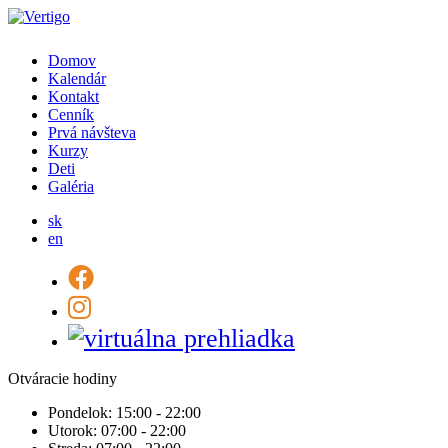
Domov
Kalendár
Kontakt
Cenník
Prvá návšteva
Kurzy
Deti
Galéria
sk
en
Otváracie hodiny
Pondelok:
15:00 - 22:00
Utorok:
07:00 - 22:00