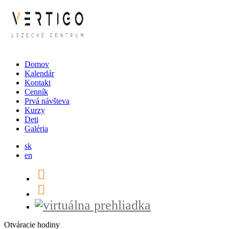
Domov
Kalendár
Kontakt
Cenník
Prvá návšteva
Kurzy
Deti
Galéria
sk
en
Otváracie hodiny