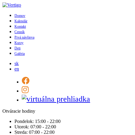
Domov
Kalendár
Kontakt
Cenník
Prvá návšteva
Kurzy
Deti
Galéria
sk
en
Otváracie hodiny
Pondelok:
15:00 - 22:00
Utorok:
07:00 - 22:00
Streda:
07:00 - 22:00