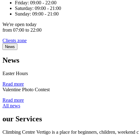
Friday:
09:00 - 22:00
Saturday:
09:00 - 21:00
Sunday:
09:00 - 21:00
We're
open
today
from 07:00 to 22:00
Clients zone
News
News
Easter Hours
Read more
Valentine Photo Contest
Read more
All news
our Services
Climbing Centre Vertigo is a place for beginners, children, weekend c