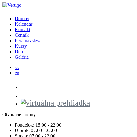
Domov
Kalendár
Kontakt
Cenník
Prvá návšteva
Kurzy
Deti
Galéria
sk
en
Otváracie hodiny
Pondelok:
15:00 - 22:00
Utorok:
07:00 - 22:00
Streda:
07:00 - 22:00