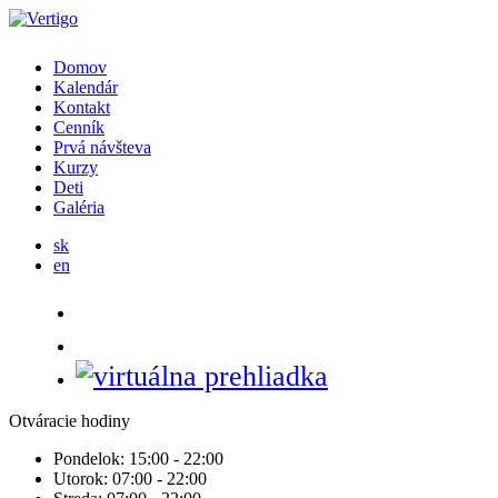
Domov
Kalendár
Kontakt
Cenník
Prvá návšteva
Kurzy
Deti
Galéria
sk
en
Otváracie hodiny
Pondelok:
15:00 - 22:00
Utorok:
07:00 - 22:00