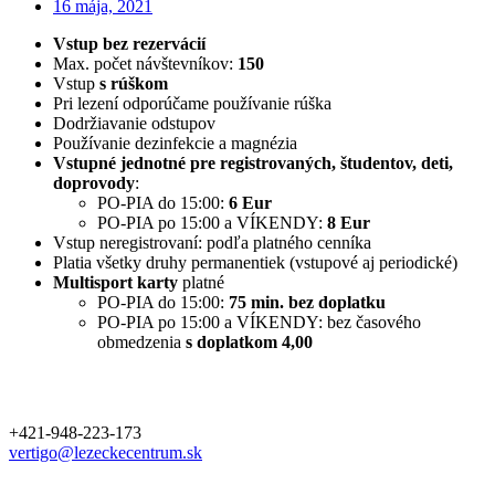
16 mája, 2021
Vstup bez rezervácií
Max. počet návštevníkov:
150
Vstup
s rúškom
Pri lezení odporúčame používanie rúška
Dodržiavanie odstupov
Používanie dezinfekcie a magnézia
Vstupné jednotné pre registrovaných, študentov, deti,
doprovody
:
PO-PIA do 15:00:
6 Eur
PO-PIA po 15:00 a VÍKENDY:
8 Eur
Vstup neregistrovaní: podľa platného cenníka
Platia všetky druhy permanentiek (vstupové aj periodické)
Multisport karty
platné
PO-PIA do 15:00:
75 min. bez doplatku
PO-PIA po 15:00 a VÍKENDY: bez časového
obmedzenia
s doplatkom 4,00
+421-948-223-173
vertigo@lezeckecentrum.sk