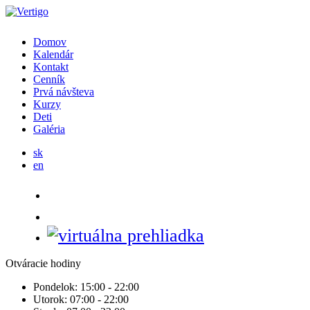
Domov
Kalendár
Kontakt
Cenník
Prvá návšteva
Kurzy
Deti
Galéria
sk
en
Otváracie hodiny
Pondelok:
15:00 - 22:00
Utorok:
07:00 - 22:00