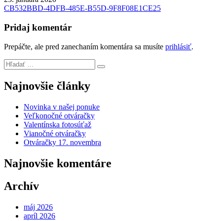
Navigácia
CB532BBD-4DFB-485E-B55D-9F8F08E1CE25
v
Pridaj komentár
článku
Prepáčte, ale pred zanechaním komentára sa musíte
prihlásiť
.
Hľadať:
Search
Najnovšie články
Novinka v našej ponuke
Veľkonočné otváračky
Valentínska fotosúťaž
Vianočné otváračky
Otváračky 17. novembra
Najnovšie komentáre
Archív
máj 2026
apríl 2026