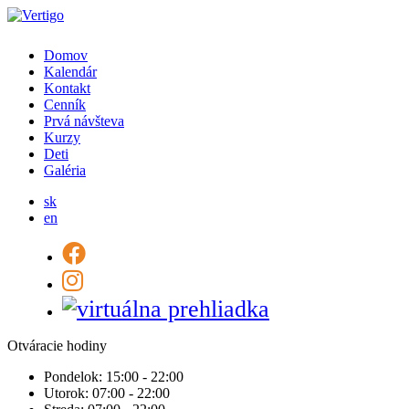
Domov
Kalendár
Kontakt
Cenník
Prvá návšteva
Kurzy
Deti
Galéria
sk
en
Otváracie hodiny
Pondelok:
15:00 - 22:00
Utorok:
07:00 - 22:00