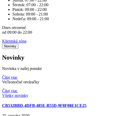
Streda:
07:00 - 22:00
Štvrtok:
07:00 - 22:00
Piatok:
09:00 - 22:00
Sobota:
09:00 - 21:00
Nedeľa:
09:00 - 21:00
Dnes
otvorené
od 09:00 do 22:00
Klientská zóna
Novinky
Novinky
Novinka v našej ponuke
Čítaj viac
Veľkonočné otváračky
Čítaj viac
Všetky novinky
CB532BBD-4DFB-485E-B55D-9F8F08E1CE25
25. januára 2020