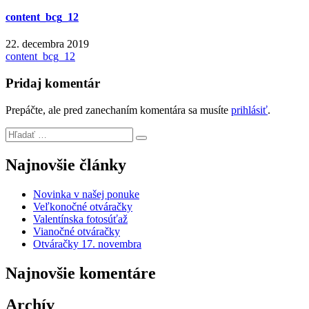
content_bcg_12
22. decembra 2019
Navigácia
content_bcg_12
v
Pridaj komentár
článku
Prepáčte, ale pred zanechaním komentára sa musíte
prihlásiť
.
Hľadať:
Search
Najnovšie články
Novinka v našej ponuke
Veľkonočné otváračky
Valentínska fotosúťaž
Vianočné otváračky
Otváračky 17. novembra
Najnovšie komentáre
Archív