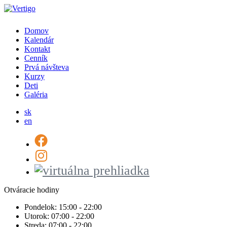
Domov
Kalendár
Kontakt
Cenník
Prvá návšteva
Kurzy
Deti
Galéria
sk
en
Otváracie hodiny
Pondelok:
15:00 - 22:00
Utorok:
07:00 - 22:00
Streda:
07:00 - 22:00