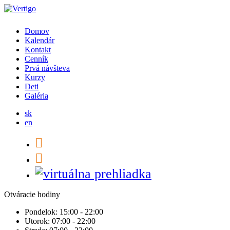
Domov
Kalendár
Kontakt
Cenník
Prvá návšteva
Kurzy
Deti
Galéria
sk
en
Otváracie hodiny
Pondelok:
15:00 - 22:00
Utorok:
07:00 - 22:00