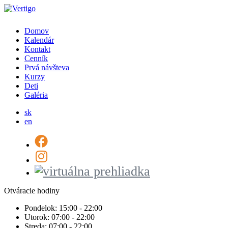
Domov
Kalendár
Kontakt
Cenník
Prvá návšteva
Kurzy
Deti
Galéria
sk
en
Otváracie hodiny
Pondelok:
15:00 - 22:00
Utorok:
07:00 - 22:00
Streda:
07:00 - 22:00