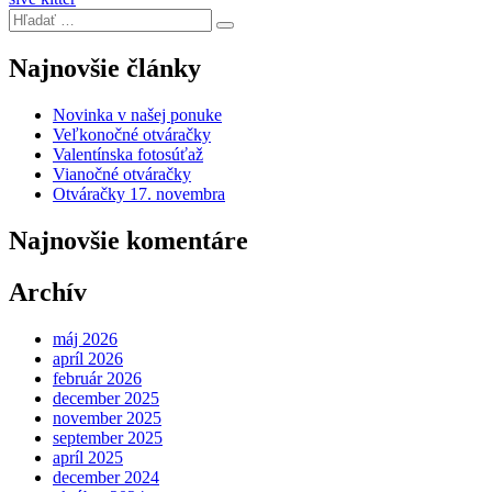
Navigácia
Hľadať:
v
Search
článku
Najnovšie články
Novinka v našej ponuke
Veľkonočné otváračky
Valentínska fotosúťaž
Vianočné otváračky
Otváračky 17. novembra
Najnovšie komentáre
Archív
máj 2026
apríl 2026
február 2026
december 2025
november 2025
september 2025
apríl 2025
december 2024