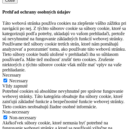
Close
Prehľad ochrany osobných údajov
Táto webová stránka používa cookies na zlepšenie vášho zážitku pri
navigácii po nej. Z týchto súborov cookie sa súbory cookie, ktoré sa
kategorizujú podľa potreby, ukladajú vo vašom prehliadači, pretože
sú nevyhnutné na fungovanie základných funkcií webovej stránky.
Používame tiež súbory cookie tretích strán, ktoré nám pomáhajú
analyzovať a porozumieť tomu, ako používate túto webovú stránku.
Tieto súbory cookie budú uložené v prehliadači iba so súhlasom
používateľa. Máte tiež možnosť zrušiť tieto cookies. Zrušenie
niektorých z týchto súborov cookie však môže mať vplyv na vaše
prehliadanie.
Necessary
Necessary
Vždy zapnuté
Potrebné cookies sú absolútne nevyhnutné pre správne fungovanie
webovej stránky. Táto kategória obsahuje iba súbory cookie, ktoré
zaisťujú základné funkcie a bezpečnostné funkcie webovej stránky.
Tieto cookies neobsahujú žiadne osobné informácie.
Non-necessary
Non-necessary
Akékoľvek súbory cookie, ktoré nemusia byť potrebné na
fungovanie webovej stránky a ktoré sa používajú výlučne na