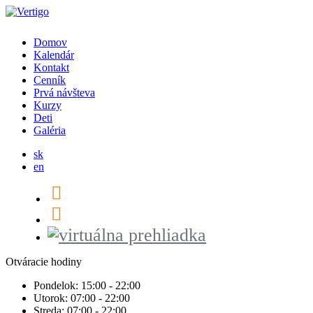
Domov
Kalendár
Kontakt
Cenník
Prvá návšteva
Kurzy
Deti
Galéria
sk
en
Otváracie hodiny
Pondelok:
15:00 - 22:00
Utorok:
07:00 - 22:00
Streda:
07:00 - 22:00