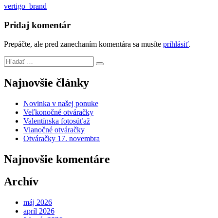
vertigo_brand
Pridaj komentár
Prepáčte, ale pred zanechaním komentára sa musíte
prihlásiť
.
Najnovšie články
Novinka v našej ponuke
Veľkonočné otváračky
Valentínska fotosúťaž
Vianočné otváračky
Otváračky 17. novembra
Najnovšie komentáre
Archív
máj 2026
apríl 2026