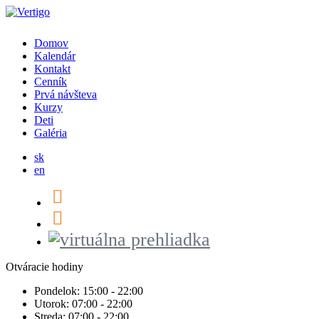
Domov
Kalendár
Kontakt
Cenník
Prvá návšteva
Kurzy
Deti
Galéria
sk
en
Otváracie hodiny
Pondelok:
15:00 - 22:00
Utorok:
07:00 - 22:00
Streda:
07:00 - 22:00